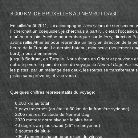
8.000 KM, DE BRUXELLES AU NEMRUT DAGI
En juillet/août 2011, j’ai accompagné
Thierry
lors de son second 
Il cherchait un coéquipier, je cherchais à partir… c’était l’occasion
d’où on a rejoint Ancône pour embarquer sur le ferry, direction P
avons rallié Athènes pour reprendre un ferry en direction de la pe
heure de la Turquie. Le dernier bateau, minuscule (seulement une
bord), nous a emmenés
jusqu’à Bodrum, en Turquie. Nous étions en Orient et pouvions e
notre trip vers le point de mire du voyage, le
Nemrut Dagi
. Par le
les pistes, par un mélange des deux, les routes se transformant 
pistes sans prévenir, et vice versa.
Quelques chiffres représentatifs du voyage:
8.000 km au total
7 pays traversés (on était à 30 km de la frontière syrienne)
2206 mètres: l’altitude du Nemrut Dagi
2020 mètres: notre bivouac le plus haut
43 degrés au plus chaud (36° en moyenne)
3 gouttes de pluie
70€ d’amende chacun pour excès de vitesse